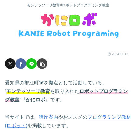
モンテッソーリ教育×ロボットプログラミング教室
2024.11.12
愛知県の蟹江町🦀を拠点として活動している、
”
モンテッソーリ教育
を取り入れた
ロボットプログラミン
グ教室
”『
かにロボ
』です。
当サイトでは、
講座案内
やおススメの
プログラミング教材
(ロボット)
を掲載しています。