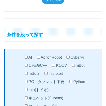
条件を絞って探す
AI
Apitor Robot
CyberPi
C言語/C++
KOOV
mBot
mBot2
micro:bit
PC・タブレット不要
Python
toio(トイオ)
キュベット(Cubetto)