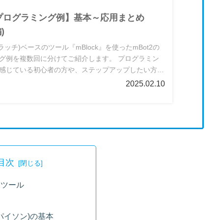
2プログラミング例】基本～応用まとめ
)
スクラッチ)ベースのツール『mBlock』を使ったmBot2の
グ例を複数回に分けてご紹介します。 プログラミン
感じている初心者の方や、ステップアップしたい方な
ベルの方々に学んでいただけるよう、基本、応用に分
2025.02.10
ました。
目次
るツール
n(パイソン)の基本