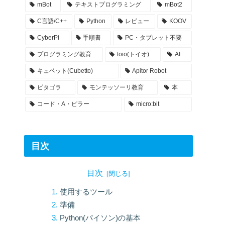
mBot
テキストプログラミング
mBot2
C言語/C++
Python
レビュー
KOOV
CyberPi
手順書
PC・タブレット不要
プログラミング教育
toio(トイオ)
AI
キュベット(Cubetto)
Apitor Robot
ピタゴラ
モンテッソーリ教育
本
コード・A・ピラー
micro:bit
目次
目次
使用するツール
準備
Python(パイソン)の基本