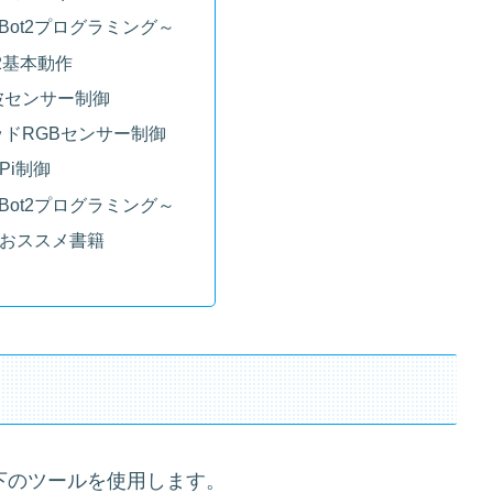
Bot2プログラミング～
t2基本動作
波センサー制御
ッドRGBセンサー制御
rPi制御
Bot2プログラミング～
2のおススメ書籍
下のツールを使用します。