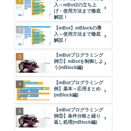
入～mBot2の立ち上
げ・使用方法まで徹底
解説！
【mBot】mBlockの導
入～使用方法まで徹底
解説！
【mBotプログラミング
例①】mBotを制御しよ
う(mBlock編)
【mBotプログラミング
例】基本～応用まとめ
(mBlock編)
【mBotプログラミング
例⑤】条件分岐と繰り
返し処理(mBlock編)