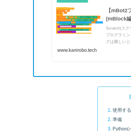
【mBot
(mBlock編
Scratch(
プログラミン
グは難しいと
ど、様々なレ
www.kanirobo.tech
けて準備をし
使用す
準備
Pytho