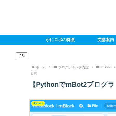
かにロボの特徴
受講案内
PR
ホーム
プログラミング講座
mBot2
とめ
【PythonでmBot2プ
Python