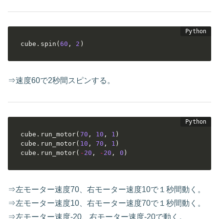
cube
.
spin
(
60
,
2
)
⇒速度60で2秒間スピンする。
cube
.
run_motor
(
70
,
10
,
1
)
cube
.
run_motor
(
10
,
70
,
1
)
cube
.
run_motor
(
-
20
,
-
20
,
0
)
⇒左モーター速度70、右モーター速度10で１秒間動く。
⇒左モーター速度10、右モーター速度70で１秒間動く。
⇒左モーター速度-20、右モーター速度-20で動く。