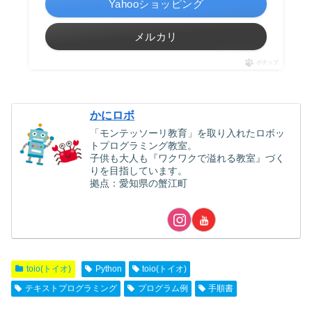
Yahooショッピング
メルカリ
ポチップ
かにロボ
「モンテッソーリ教育」を取り入れたロボッ
トプログラミング教室。
子供も大人も『ワクワクで溢れる教室』づく
りを目指しています。
拠点：愛知県の蟹江町
toio(トイオ)
Python
toio(トイオ)
テキストプログラミング
プログラム例
手順書