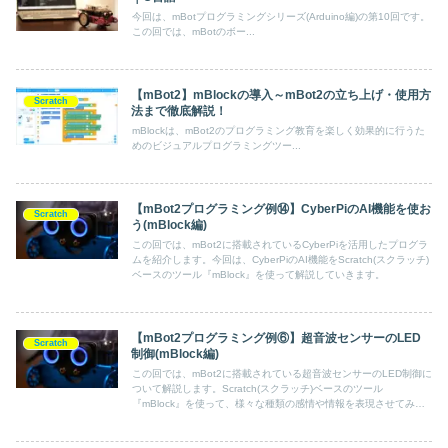
今回は、mBotプログラミングシリーズ(Arduino編)の第10回です。
この回では、mBotのボー...
【mBot2】mBlockの導入～mBot2の立ち上げ・使用方
Scratch
法まで徹底解説！
mBlockは、mBot2のプログラミング教育を楽しく効果的に行うた
めのビジュアルプログラミングツー...
【mBot2プログラミング例⑭】CyberPiのAI機能を使お
Scratch
う(mBlock編)
この回では、mBot2に搭載されているCyberPiを活用したプログラ
ムを紹介します。今回は、CyberPiのAI機能をScratch(スクラッチ)
ベースのツール『mBlock』を使って解説していきます。
【mBot2プログラミング例⑥】超音波センサーのLED
Scratch
制御(mBlock編)
この回では、mBot2に搭載されている超音波センサーのLED制御に
ついて解説します。Scratch(スクラッチ)ベースのツール
『mBlock』を使って、様々な種類の感情や情報を表現させてみま
しょう。