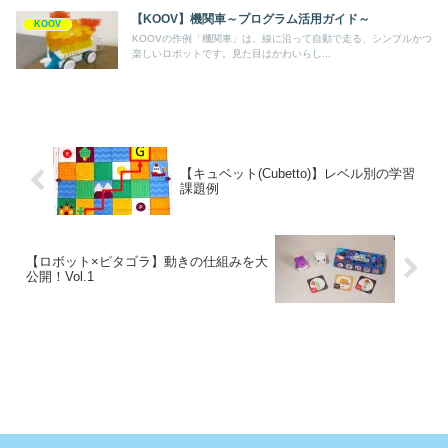
【KOOV】機関車～プログラム活用ガイド～
KOOV
KOOVの作例「機関車」は、線に沿って自動で走る、シンプルかつ
楽しいロボットです。見た目はかわいらし...
【キュベット(Cubetto)】レベル別の学習
課題例
【ロボット×ピタゴラ】動きの仕組みを大
公開！Vol.1