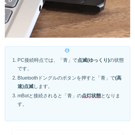
PC接続時点では、「青」で
点滅(ゆっくり)
の状態
です。
Bluetoothドングルのボタンを押すと「青」で
(高
速)点滅
します。
mBotと接続されると「青」の
点灯状態
となりま
す。