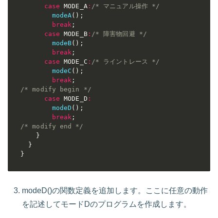
case
 MODE_A
:
/* マニュアル操作 */
modeA
(
)
;
break
;
case
 MODE_B
:
/* 障害物回避 */
modeB
(
)
;
break
;
case
 MODE_C
:
/* ライントレース */
modeC
(
)
;
break
;
/* modify begin */
case
 MODE_D
:
modeD
(
)
;
break
;
/* modify end */
}
}
}
modeD()の関数定義を追加します。ここに任意の動作
を記述してモードDのプログラムを作成します。