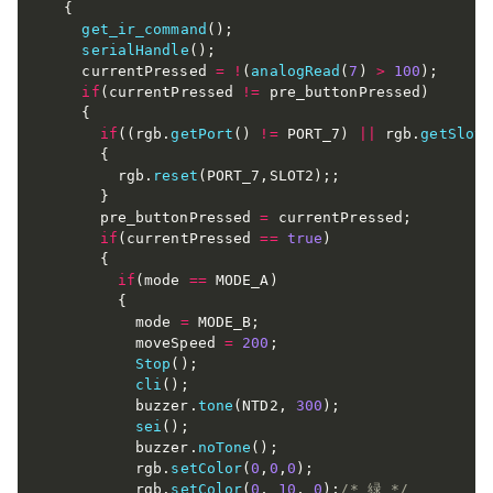
{
get_ir_command
(
)
;
serialHandle
(
)
;
    currentPressed 
=
!
(
analogRead
(
7
)
>
100
)
;
if
(
currentPressed 
!=
 pre_buttonPressed
)
{
if
(
(
rgb
.
getPort
(
)
!=
 PORT_7
)
||
 rgb
.
getSlot
(
{
        rgb
.
reset
(
PORT_7
,
SLOT2
)
;
;
}
      pre_buttonPressed 
=
 currentPressed
;
if
(
currentPressed 
==
true
)
{
if
(
mode 
==
 MODE_A
)
{
          mode 
=
 MODE_B
;
          moveSpeed 
=
200
;
Stop
(
)
;
cli
(
)
;
          buzzer
.
tone
(
NTD2
,
300
)
;
sei
(
)
;
          buzzer
.
noTone
(
)
;
          rgb
.
setColor
(
0
,
0
,
0
)
;
          rgb
.
setColor
(
0
,
10
,
0
)
;
/* 緑 */