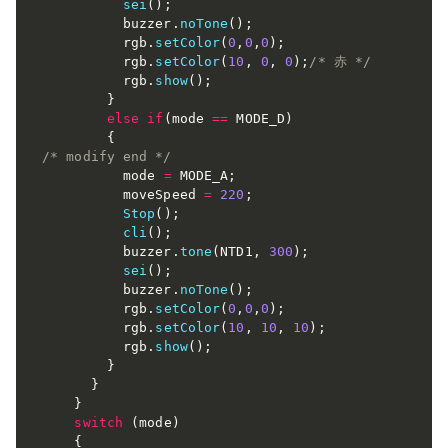
sei
(
)
;
          buzzer
.
noTone
(
)
;
          rgb
.
setColor
(
0
,
0
,
0
)
;
          rgb
.
setColor
(
10
,
0
,
0
)
;
/* 赤 */
          rgb
.
show
(
)
;
}
else
if
(
mode 
==
 MODE_D
)
{
/* modify end */
          mode 
=
 MODE_A
;
          moveSpeed 
=
220
;
Stop
(
)
;
cli
(
)
;
          buzzer
.
tone
(
NTD1
,
300
)
;
sei
(
)
;
          buzzer
.
noTone
(
)
;
          rgb
.
setColor
(
0
,
0
,
0
)
;
          rgb
.
setColor
(
10
,
10
,
10
)
;
          rgb
.
show
(
)
;
}
}
}
switch
(
mode
)
{