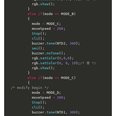
          rgb
.
show
(
)
;
}
else
if
(
mode 
==
 MODE_B
)
{
          mode 
=
 MODE_C
;
          moveSpeed 
=
200
;
Stop
(
)
;
cli
(
)
;
          buzzer
.
tone
(
NTD2
,
300
)
;
sei
(
)
;
          buzzer
.
noTone
(
)
;
          rgb
.
setColor
(
0
,
0
,
0
)
;
          rgb
.
setColor
(
0
,
0
,
10
)
;
/* 青 */
          rgb
.
show
(
)
;
}
else
if
(
mode 
==
 MODE_C
)
{
/* modify begin */
          mode 
=
 MODE_D
;
          moveSpeed 
=
200
;
Stop
(
)
;
cli
(
)
;
          buzzer
.
tone
(
NTD1
,
300
)
;