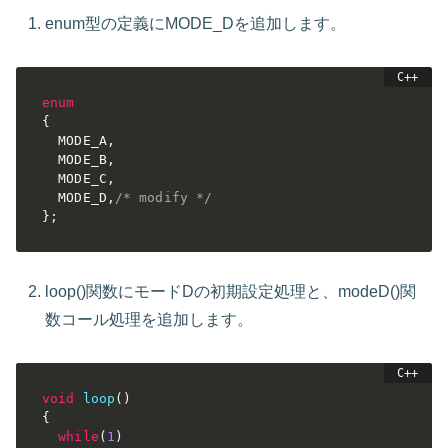
enum型の定義にMODE_Dを追加します。
enum
{
  MODE_A
,
  MODE_B
,
  MODE_C
,
  MODE_D
,
/* modify */
}
;
loop()関数にモードDの初期設定処理と、modeD()関
数コール処理を追加します。
void
loop
(
)
{
while
(
1
)