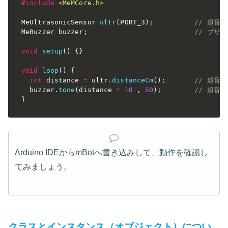
#
include
<MeMCore.h>
MeUltrasonicSensor 
ultr
(
PORT_3
)
;
// 超音
MeBuzzer buzzer
;
// ブザ
void
setup
(
)
{
}
void
loop
(
)
{
int
 distance 
=
 ultr
.
distanceCm
(
)
;
// 超音
  buzzer
.
tone
(
distance 
*
10
,
50
)
;
// 超音
}
Arduino IDEからmBotへ書き込みして、動作を確認し
てみましょう。
クラスとインスタンス（オブジェクト）につい