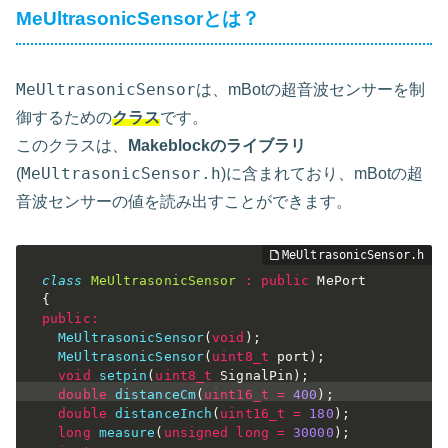
MeUltrasonicSensorとは？
MeUltrasonicSensor
は、mBotの超音波センサーを制
御するための
クラス
です。
このクラスは、
Makeblockのライブラリ
MeUltrasonicSensor.h
(
)に含まれており、mBotの超
音波センサーの値を読み出すことができます。
class
MeUltrasonicSensor
:
public
{
public
:
MeUltrasonicSensor
(
void
)
;
MeUltrasonicSensor
(
uint8_t
 port
)
;
void
setpin
(
uint8_t
 SignalPin
)
;
double
distanceCm
(
uint16_t
=
400
)
;
double
distanceInch
(
uint16_t
=
180
)
;
long
measure
(
unsigned
long
=
30000
)
;