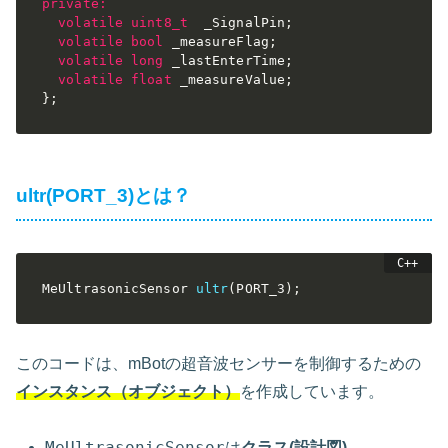
private
:
volatile
uint8_t
  _SignalPin
;
volatile
bool
 _measureFlag
;
volatile
long
 _lastEnterTime
;
volatile
float
 _measureValue
;
}
;
ultr(PORT_3)とは？
MeUltrasonicSensor 
ultr
(
PORT_3
)
;
このコードは、mBotの超音波センサーを制御するための
インスタンス（オブジェクト）
を作成しています。
MeUltrasonicSensor
は
クラス(設計図)