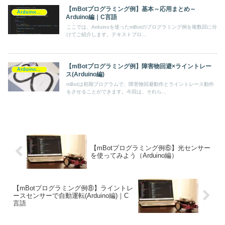
【mBotプログラミング例】基本～応用まとめ～
Arduino(C/C++)
Arduino編｜C言語
ここでは、Arduinoを使ったmBotのプログラミング例を複数回に分
けてご紹介します。テキストプロ...
【mBotプログラミング例】障害物回避×ライントレー
Arduino(C/C++)
ス(Arduino編)
mBotは初期プログラムで、障害物回避動作とライントレース動作
をさせることができます。今回は、それら...
【mBotプログラミング例⑥】光センサー
を使ってみよう（Arduino編）
【mBotプログラミング例⑧】ライントレ
ースセンサーで自動運転(Arduino編)｜C
言語