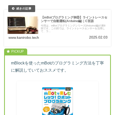
【mBotプログラミング例⑧】ライントレースセ
ンサーで自動運転(Arduino編)｜C言語
今回は、mBotプログラミングシリーズ(Arduino編)の第8
回です。この回では、ライントレースセンサーを活用し
て、ラ...
2025.02.03
www.kanirobo.tech
mBlockを使ったmBotのプログラミング方法を丁寧
に解説していておススメです。