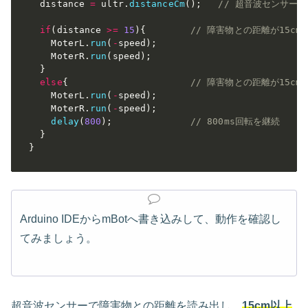
  distance 
=
 ultr
.
distanceCm
(
)
;
// 超音波センサー
if
(
distance 
>=
15
)
{
// 障害物との距離が15cm
    MoterL
.
run
(
-
speed
)
;
    MoterR
.
run
(
speed
)
;
}
else
{
// 障害物との距離が15c
    MoterL
.
run
(
-
speed
)
;
    MoterR
.
run
(
-
speed
)
;
delay
(
800
)
;
// 800ms回転を継続
}
}
Arduino IDEからmBotへ書き込みして、動作を確認し
てみましょう。
超音波センサーで障害物との距離を読み出し、
15cm以上