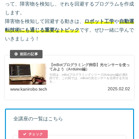
って、障害物を検知し、それを回避するプログラムを作成
します。
障害物を検知して回避する動きは、
ロボット工学
や
自動運
転技術にも通じる重要なトピック
です。ぜひ一緒に学んで
いきましょう！
【mBotプログラミング例⑥】光センサーを使っ
てみよう（Arduino編）
今回は、mBotプログラミングシリーズ(Arduino編)の第6
回です。この回では、mBotの光センサーを活用する方法
を...
2025.02.02
www.kanirobo.tech
全講座の一覧はこちら