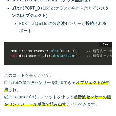
ultr(PORT_3)
はそのクラスから作られた
インスタ
ンス(オブジェクト)
PORT_3
はmBotの超音波センサーが
接続される
ポート
MeUltrasonicSensor 
ultr
(
PORT_3
)
;
// 超音波センサ
int
 distance 
=
 ultr
.
distanceCm
(
)
;
// 超音波センサ
このコードを書くことで、
①mBotの超音波センサーを制御できる
オブジェクトが生
成
され、
distanceCm()
②
メソッドを使って
超音波センサーの値
をセンチメートル単位で読み出す
ことができます。