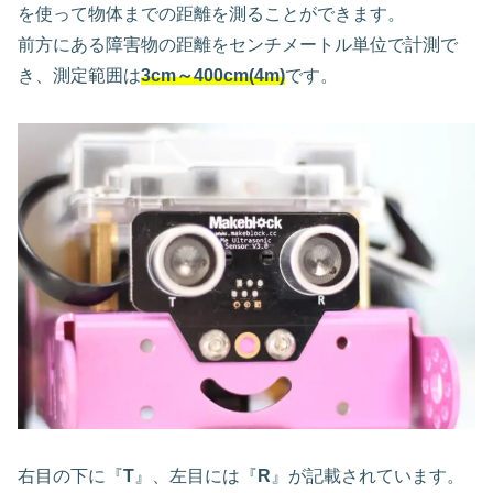
を使って物体までの距離を測ることができます。
前方にある障害物の距離をセンチメートル単位で計測で
き、測定範囲は
3cm～400cm(4m)
です。
右目の下に『
T
』、左目には『
R
』が記載されています。