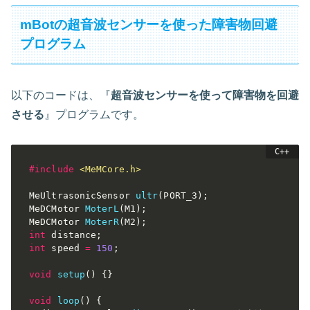
mBotの超音波センサーを使った障害物回避
プログラム
以下のコードは、『
超音波センサーを使って障害物を回避
させる
』プログラムです。
#
include
<MeMCore.h>
MeUltrasonicSensor 
ultr
(
PORT_3
)
;
MeDCMotor 
MoterL
(
M1
)
;
MeDCMotor 
MoterR
(
M2
)
;
int
 distance
;
int
 speed 
=
150
;
void
setup
(
)
{
}
void
loop
(
)
{