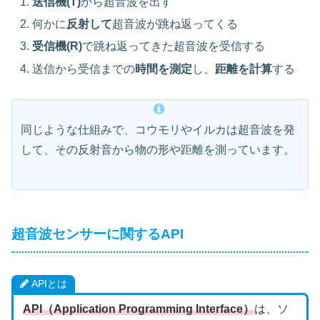
送信機(T)
から超音波を出す
何かに
反射して
超音波が跳ね返ってくる
受信機(R)
で跳ね返ってきた超音波を受信する
送信から受信までの
時間を測定
し、
距離を計算
する
同じような仕組みで、コウモリやイルカは超音波を発
して、その反射音から物の形や距離を測っています。
超音波センサーに関するAPI
APIとは
API（Application Programming Interface）
は、ソ