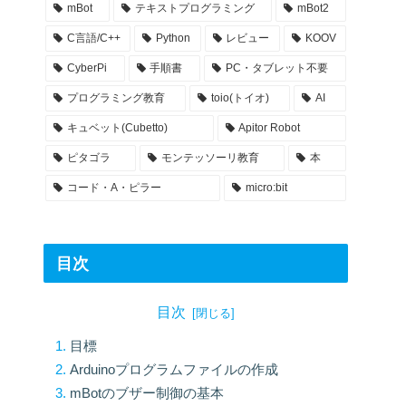
mBot
テキストプログラミング
mBot2
C言語/C++
Python
レビュー
KOOV
CyberPi
手順書
PC・タブレット不要
プログラミング教育
toio(トイオ)
AI
キュベット(Cubetto)
Apitor Robot
ピタゴラ
モンテッソーリ教育
本
コード・A・ピラー
micro:bit
目次
目次
目標
Arduinoプログラムファイルの作成
mBotのブザー制御の基本