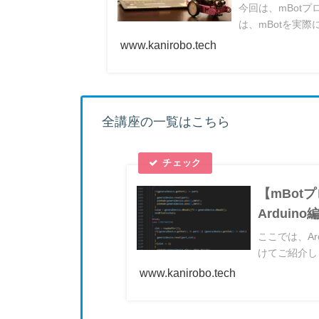
今回は、mBotプ
は、mBotを実際
www.kanirobo.tech
全講座の一覧はこちら
【mBot
Arduin
ここでは、Ar
けてご紹介し
www.kanirobo.tech