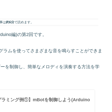
事は
約6分
で読めます。
uino編)の第2回です。
グラムを使ってさまざまな音を鳴らすことができま
otのブザーを制御し、簡単なメロディを演奏する方法を学
グラミング例①】mBotを制御しよう(Arduino