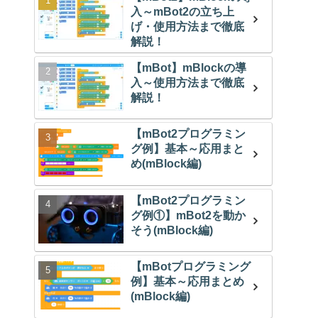
入～mBot2の立ち上
げ・使用方法まで徹底
解説！
【mBot】mBlockの導
入～使用方法まで徹底
解説！
【mBot2プログラミン
グ例】基本～応用まと
め(mBlock編)
【mBot2プログラミン
グ例①】mBot2を動か
そう(mBlock編)
【mBotプログラミング
例】基本～応用まとめ
(mBlock編)