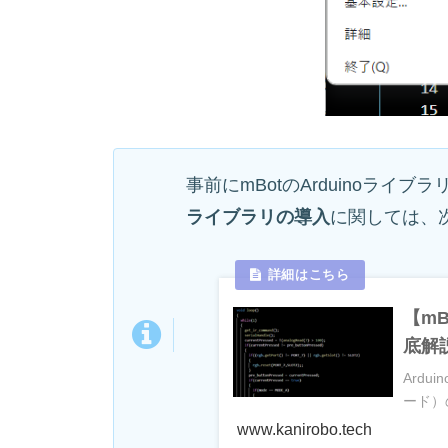
事前にmBotのArduinoライ
ライブラリの導入
に関しては、
【mB
底解
Ardu
ード）
www.kanirobo.tech