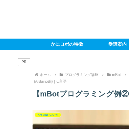
かにロボの特徴
受講案内
PR
ホーム
プログラミング講座
mBot
(Arduino編)｜C言語
【mBotプログラミング例②】
Arduino(C/C++)