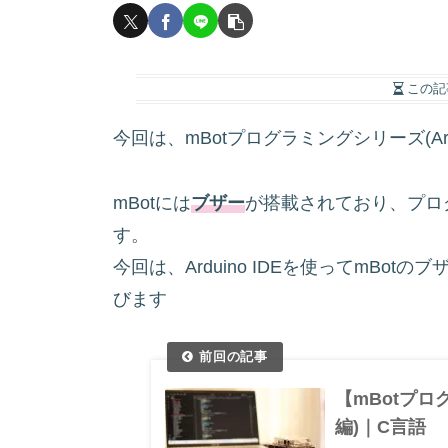
この記
今回は、mBotプログラミングシリーズ(Ard
mBotには
ブザー
が搭載されており、プロ
す。
今回は、Arduino IDEを使ってmB
びます
【mBotプロ
編)｜C言語